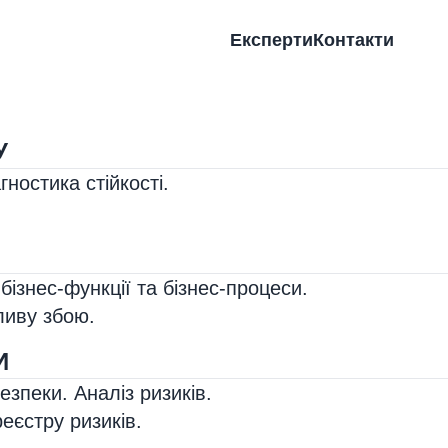
Експерти
Контакти
У
агностика стійкості.
 бізнес-функції та бізнес-процеси.
ливу збою.
-КОНСУЛЬТАЦІЙНОЇ ПРО
И
езпеки. Аналіз ризиків.
еєстру ризиків.