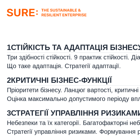
1
СТІЙКІСТЬ ТА АДАПТАЦІЯ БІЗНЕС
Три здібності стійкості. 9 практик стійкості. Ді
Що таке адаптація. Стратегії адаптації.
2
КРИТИЧНІ БІЗНЕС-ФУНКЦІЇ
Пріоритети бізнесу. Ланцюг вартості, критичні
Оцінка максимально допустимого періоду вп
МОДУЛІ НАВЧАЛЬНО
3
СТРАТЕГІЇ УПРАВЛІННЯ РИЗИКАМ
Небезпеки та їх категорії. Багатофакторні неб
Стратегії управління ризиками. Формування р